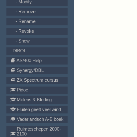
- Modify
- Remove
- Rename
- Revoke
- Show
DIBOL
AS/400 Help
Synergy/DBL
ZX Spectrum cursus
Pidoc
Molens & Kleding
Fluiten geeft veel wind
Vaderlandsch A-B boek
Ruimteschepen 2000-
2100