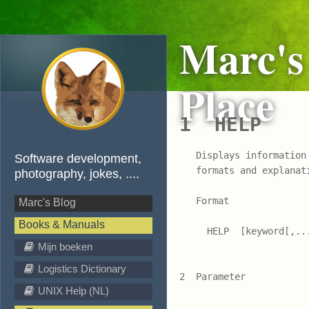
Marc's
Place
1  HELP
   Displays information
Software development,
   formats and explanat
photography, jokes, ....
   Format

Marc's Blog
Books & Manuals
     HELP  [keyword[,...
Mijn boeken
Logistics Dictionary
2  Parameter

UNIX Help (NL)