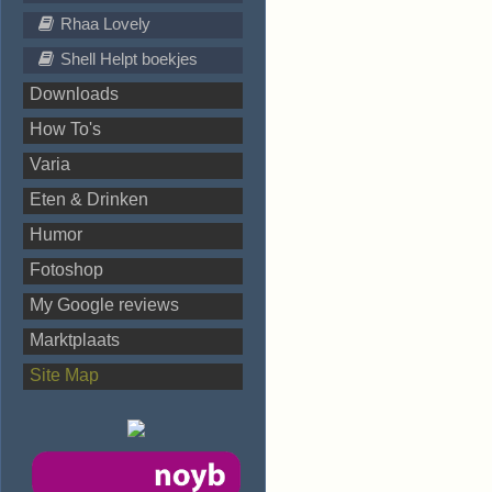
Rhaa Lovely
Shell Helpt boekjes
Downloads
How To's
Varia
Eten & Drinken
Humor
Fotoshop
My Google reviews
Marktplaats
Site Map