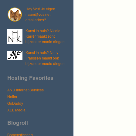
Hey Vos! Je eigen
naam@vos.net
emailadres?
Kunst in huis? Nicole
Karrèr maakt echt
bijzonder mooie dingen
Kunst in huis? Netty
Franssen maakt ook
bijzonder mooie dingen
Hosting Favorites
ANU Internet Services
Netim
GoDaddy
XEL Media
Blogroll
Bomenstichting