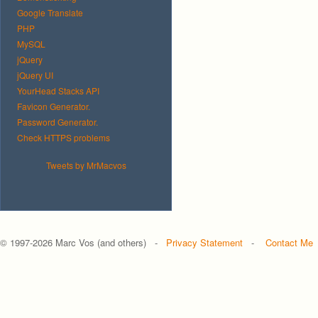
Google Translate
PHP
MySQL
jQuery
jQuery UI
YourHead Stacks API
Favicon Generator.
Password Generator.
Check HTTPS problems
Tweets by MrMacvos
© 1997-
2026 Marc Vos (and others) -
Privacy Statement
-
Contact Me