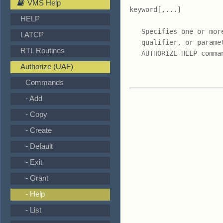
VMS Help
keyword[,...]

HELP
   Specifies one or mor
LATCP
   qualifier, or parame
RTL Routines
   AUTHORIZE HELP comman
Authorize (UAF)
Commands
- Add
- Copy
- Create
- Default
- Exit
- Grant
- Help
- List