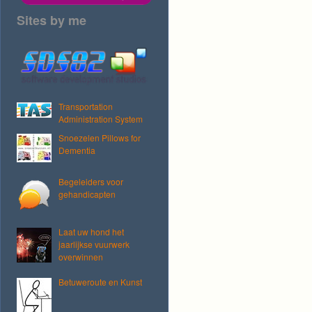
Sites by me
Transportation
Administration System
Snoezelen Pillows for
Dementia
Begeleiders voor
gehandicapten
Laat uw hond het
jaarlijkse vuurwerk
overwinnen
Betuweroute en Kunst