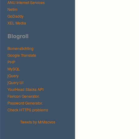
ANU Internet Services
Netim
GoDaddy
XEL Media
Blogroll
Bomenstichting
Google Translate
PHP
MySQL
jQuery
jQuery UI
YourHead Stacks API
Favicon Generator.
Password Generator.
Check HTTPS problems
Tweets by MrMacvos