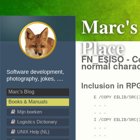
Marc's
Place
FN_E$ISO - C
normal chara
Software development,
photography, jokes, ....
Inclusion in RP
Marc's Blog
E /COPY E$LIB/SRC(
Books & Manuals
. . .
Mijn boeken
. . .
I /COPY E$LIB/SRC(
Logistics Dictionary
. . .
UNIX Help (NL)
. . .