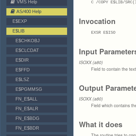
VMS Help
C /COPY E$LIB/SRC(
AS/400 Help
Invocation
E$EXP
E$LIB
EXSR E$ISO
E$CHKOBJ
Input Parameter
E$CLCDAT
E$DIR
ISOXX (a80)
Field to contain the text
E$FFD
E$LSZ
Output Paramet
E$PGMMSG
ISOXX (a80)
FN_E$ALL
Field which contains th
FN_E$ALR
FN_E$BDG
What it does
FN_E$BDR
The routine tries to co