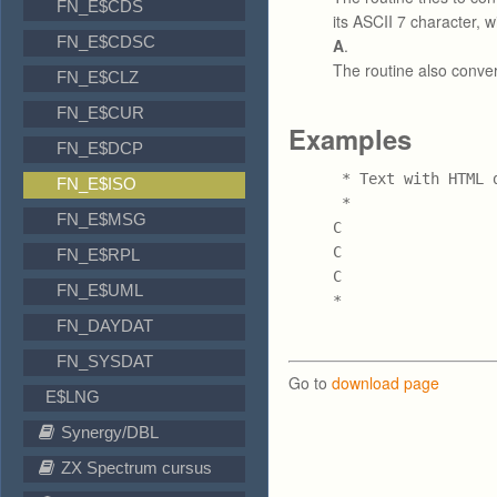
FN_E$CDS
its ASCII 7 character, w
FN_E$CDSC
A
.
The routine also conver
FN_E$CLZ
FN_E$CUR
Examples
FN_E$DCP
 * Text with HTML d
FN_E$ISO
 *                
FN_E$MSG
C                 
C                  
FN_E$RPL
C                 
FN_E$UML
*
FN_DAYDAT
FN_SYSDAT
Go to
download page
E$LNG
Synergy/DBL
ZX Spectrum cursus