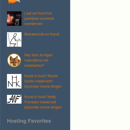
Laat uw hond het
jaarlijkse vuurwerk
overwinnen
Betuweroute en Kunst
Hey Vos! Je eigen
naam@vos.net
emailadres?
Kunst in huis? Nicole
Karrèr maakt echt
bijzonder mooie dingen
Kunst in huis? Netty
Franssen maakt ook
bijzonder mooie dingen
Hosting Favorites