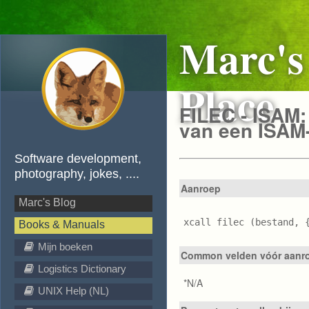
Marc's
Place
FILEC - ISAM:
van een ISAM
Software development,
photography, jokes, ....
Aanroep
Marc's Blog
xcall filec (bestand, 
Books & Manuals
Mijn boeken
Common velden vóór aanr
Logistics Dictionary
*N/A
UNIX Help (NL)