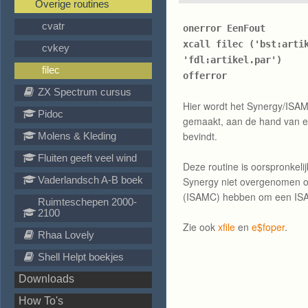
Overige routines
cvatr
onerror EenFout
xcall filec ('bst:arti
cvkey
'fdl:artikel.par')
filec
offerror
ZX Spectrum cursus
Hier wordt het Synergy/ISA
Pidoc
gemaakt, aan de hand van een
bevindt.
Molens & Kleding
Fluiten geeft veel wind
Deze routine is oorspronkeli
Vaderlandsch A-B boek
Synergy niet overgenomen om
(ISAMC) hebben om een IS
Ruimteschepen 2000-
2100
Zie ook
xfile
en
e$foper
.
Rhaa Lovely
Shell Helpt boekjes
Downloads
How To's