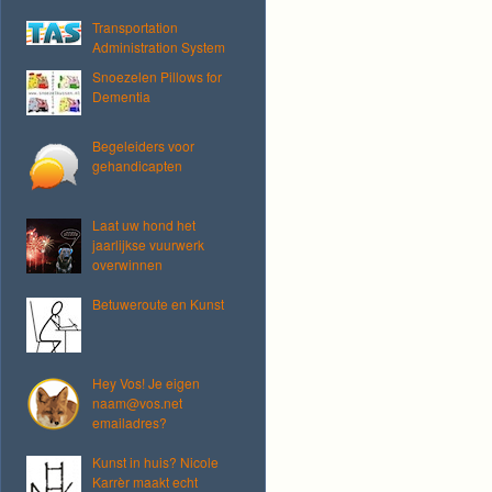
Transportation
Administration System
Snoezelen Pillows for
Dementia
Begeleiders voor
gehandicapten
Laat uw hond het
jaarlijkse vuurwerk
overwinnen
Betuweroute en Kunst
Hey Vos! Je eigen
naam@vos.net
emailadres?
Kunst in huis? Nicole
Karrèr maakt echt