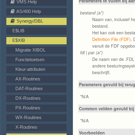
Parameters te vullen bij aa
VMS Help
AS/400 Help
bestand (a*)
Naam van, inclusief h
Synergy/DBL
bestand.
E$LIB
Het kan ook een best
Definition File (FDF)
. 
E$XIB
vanuit de FDF opgeb
Migratie XIBOL
fdl | par (a*)
De naam van de .FDL 
Functietoetsen
andere besturingssyst
Kleur-attributen
beschrijft.
AX-Routines
Parameters gevuld bij teru
DAT-Routines
*N/A
DX-Routines
PX-Routines
Common velden gevuld bij 
WX-Routines
*N/A
X-Routines
Voorbeelden