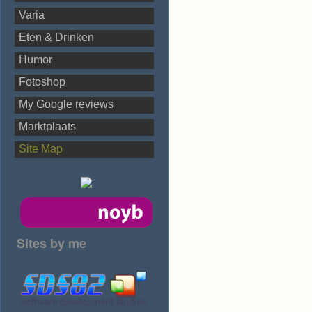
Varia
Eten & Drinken
Humor
Fotoshop
My Google reviews
Marktplaats
Site Map
Sites by me