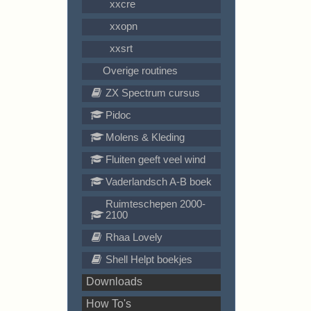
xxcre
xxopn
xxsrt
Overige routines
ZX Spectrum cursus
Pidoc
Molens & Kleding
Fluiten geeft veel wind
Vaderlandsch A-B boek
Ruimteschepen 2000-
2100
Rhaa Lovely
Shell Helpt boekjes
Downloads
How To's