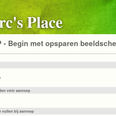
c's Place
- Begin met opsparen beeldsche
p
en vóór aanroep
e vullen bij aanroep