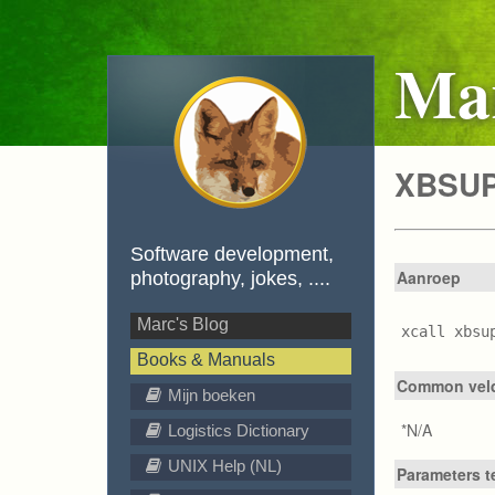
Mar
XBSUP 
Software development,
Aanroep
photography, jokes, ....
Marc's Blog
xcall xbsu
Books & Manuals
Common veld
Mijn boeken
*N/A
Logistics Dictionary
UNIX Help (NL)
Parameters t