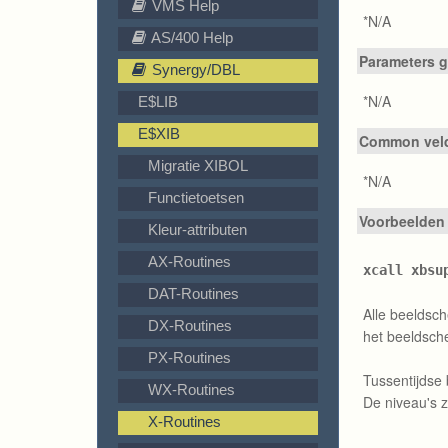
VMS Help
*N/A
AS/400 Help
Parameters g
Synergy/DBL
*N/A
E$LIB
E$XIB
Common velde
Migratie XIBOL
*N/A
Functietoetsen
Voorbeelden
Kleur-attributen
AX-Routines
xcall xbsu
DAT-Routines
Alle beeldsch
DX-Routines
het beeldsch
PX-Routines
Tussentijdse
WX-Routines
De niveau's z
X-Routines