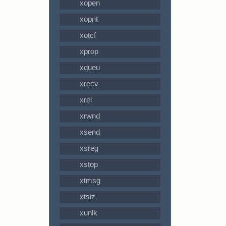
xopen
xopnt
xotcf
xprop
xqueu
xrecv
xrel
xrwnd
xsend
xsreg
xstop
xtmsg
xtsiz
xunlk