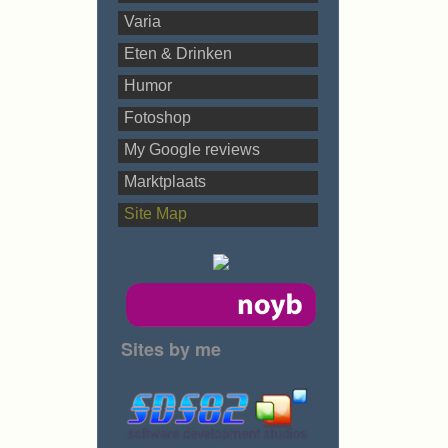
Varia
Eten & Drinken
Humor
Fotoshop
My Google reviews
Marktplaats
Site Map
Sites by me