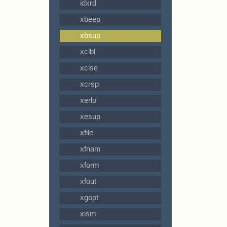
idxrd
xbeep
xbsup
xclbl
xclse
xcrsp
xerlo
xesup
xfile
xfnam
xform
xfout
xgopt
xism