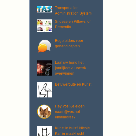
Transportation
Administration System
Snoezelen Pillows for
Dementia
Begeleiders voor
gehandicapten
Laat uw hond het
jaarlijkse vuurwerk
overwinnen
Betuweroute en Kunst
Hey Vos! Je eigen
naam@vos.net
emailadres?
Kunst in huis? Nicole
Karrèr maakt echt