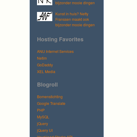
bijzonder mooie dingen
Kunst in huis? Netty
Franssen maakt ook
bijzonder mooie dingen
Hosting Favorites
ANU Internet Services
Netim
GoDaddy
XEL Media
Blogroll
Bomenstichting
Google Translate
PHP
MySQL
jQuery
jQuery UI
YourHead Stacks API