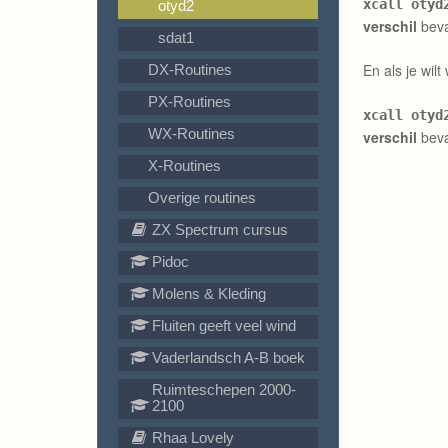
xcall otyd
otyd2
verschil
beva
sdat1
En als je wil
DX-Routines
PX-Routines
xcall otyd
WX-Routines
verschil
beva
X-Routines
Overige routines
ZX Spectrum cursus
Pidoc
Molens & Kleding
Fluiten geeft veel wind
Vaderlandsch A-B boek
Ruimteschepen 2000-
2100
Rhaa Lovely