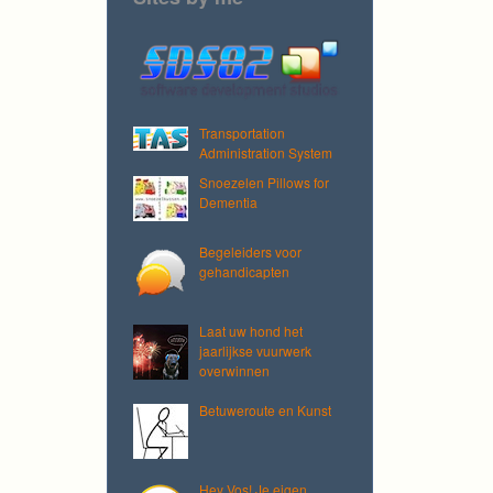
Transportation
Administration System
Snoezelen Pillows for
Dementia
Begeleiders voor
gehandicapten
Laat uw hond het
jaarlijkse vuurwerk
overwinnen
Betuweroute en Kunst
Hey Vos! Je eigen