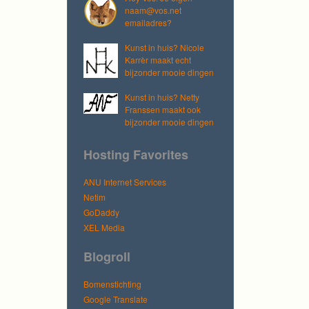
naam@vos.net
emailadres?
Kunst in huis? Nicole
Karrèr maakt echt
bijzonder mooie dingen
Kunst in huis? Netty
Franssen maakt ook
bijzonder mooie dingen
Hosting Favorites
ANU Internet Services
Netim
GoDaddy
XEL Media
Blogroll
Bomenstichting
Google Translate