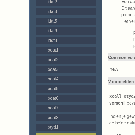
Een aa
idat2
Dit aan
idat3
paramet
Het vel
idat5
idat6
iddt8
odat1
Common velde
odat2
*N/A
odat3
odat4
Voorbeelden
odat5
xcall otyd
odat6
verschil
beva
odat7
Indien je gew
odat8
de beide dat
otyd1