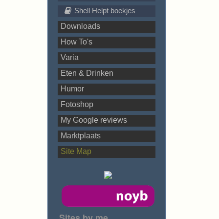
Shell Helpt boekjes
Downloads
How To's
Varia
Eten & Drinken
Humor
Fotoshop
My Google reviews
Marktplaats
Site Map
Sites by me