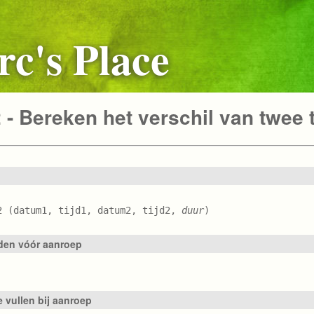
c's Place
- Bereken het verschil van twee t
2 (datum1, tijd1, datum2, tijd2,
duur
)
en vóór aanroep
e vullen bij aanroep