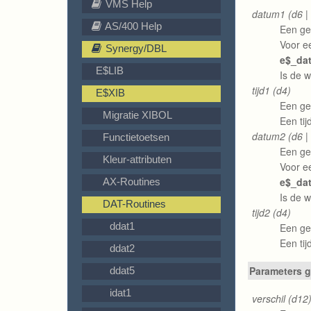
VMS Help
datum1 (d6 |
AS/400 Help
Een ge
Voor e
Synergy/DBL
e$_da
E$LIB
Is de 
tijd1 (d4)
E$XIB
Een gel
Migratie XIBOL
Een tij
datum2 (d6 |
Functietoetsen
Een ge
Kleur-attributen
Voor e
e$_da
AX-Routines
Is de 
DAT-Routines
tijd2 (d4)
ddat1
Een gel
Een tij
ddat2
Parameters g
ddat5
idat1
verschil (d12