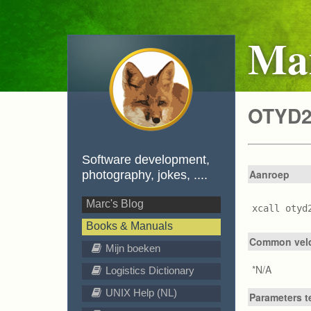
Mar
OTYD2 
Software development,
Aanroep
photography, jokes, ....
Marc's Blog
xcall otyd
Books & Manuals
Common veld
Mijn boeken
*N/A
Logistics Dictionary
UNIX Help (NL)
Parameters t