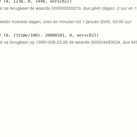
2 (0, 1230, 0, 1440, verschil)
t na terugkeer de waarde 000000000210, dus géén dagen, 2 uur en 1
t weten hoeveel dagen, uren en minuten tot 1 januari 2000, 00:00 uur:
2 (0, (%time/100), 20000101, 0, verschil)
t na terugkeer op 19981008-23:26 de waarde 000004490034, dus 449