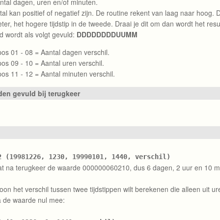
ntal dagen, uren en/of minuten.
tal kan positief of negatief zijn. De routine rekent van laag naar hoog. D
er, het hogere tijdstip in de tweede. Draai je dit om dan wordt het resu
d wordt als volgt gevuld:
DDDDDDDDUUMM
pos 01 - 08 = Aantal dagen verschil.
pos 09 - 10 = Aantal uren verschil.
pos 11 - 12 = Aantal minuten verschil.
n gevuld bij terugkeer
2 (19981226, 1230, 19990101, 1440, verschil)
t na terugkeer de waarde 000000060210, dus 6 dagen, 2 uur en 10 m
oon het verschil tussen twee tijdstippen wilt berekenen die alleen uit 
a de waarde nul mee: